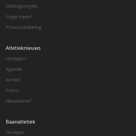
Gedragsregels
Stage lopen?
Privacyverklaring
Atletieknieuws
Uitslagen
Agenda
Archief
Foto’s
Nieuwsbrief
Baanatletiek
Groepen