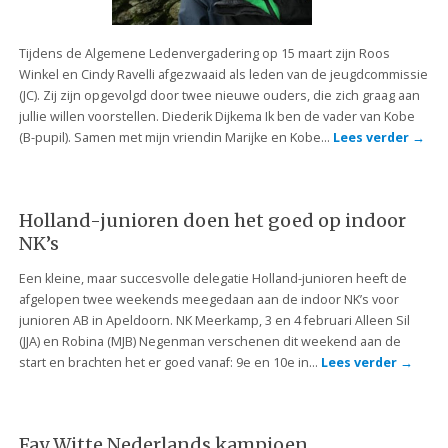
Tijdens de Algemene Ledenvergadering op 15 maart zijn Roos
Winkel en Cindy Ravelli afgezwaaid als leden van de jeugdcommissie
(JC). Zij zijn opgevolgd door twee nieuwe ouders, die zich graag aan
jullie willen voorstellen. Diederik Dijkema Ik ben de vader van Kobe
(B-pupil). Samen met mijn vriendin Marijke en Kobe…
Lees verder
→
Holland-junioren doen het goed op indoor
NK’s
Een kleine, maar succesvolle delegatie Holland-junioren heeft de
afgelopen twee weekends meegedaan aan de indoor NK’s voor
junioren AB in Apeldoorn. NK Meerkamp, 3 en 4 februari Alleen Sil
(JJA) en Robina (MJB) Negenman verschenen dit weekend aan de
start en brachten het er goed vanaf: 9e en 10e in…
Lees verder
→
Fay Witte Nederlands kampioen