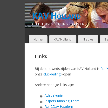
KAV Holland
ATLETIEKVERENIGING HAARLEM
Home
KAV Holland
Nieuws
Ba
Links
Bij de loopwedstrijden van KAV Holland is
RunX
onze
clubkleding
kopen
Andere handige links zijn:
Atletiekunie
Jaspers Running Team
Run2Day Haarlem