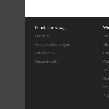
Ik heb een vraag
Wi
Checklist
Lid
Veelgestelde vragen
His
Lid worden?
Clu
Clubactiviteiten
Clu
Me
Ged
Sta
Pri