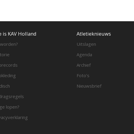
e is KAV Holland
Atletieknieuws
 worden?
Uitslagen
torie
Agenda
brecords
Archief
bkleding
Foto’s
disch
Nieuwsbrief
ragsregels
ge lopen?
vacyverklaring