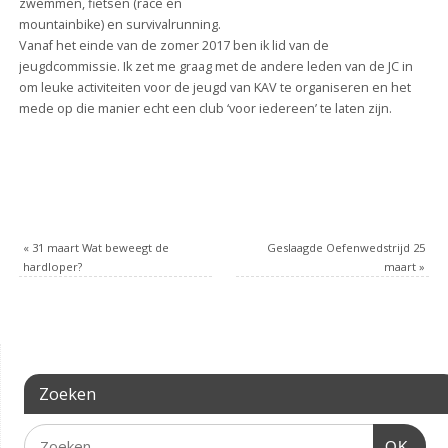
zwemmen, fietsen (race en
mountainbike) en survivalrunning.
Vanaf het einde van de zomer 2017 ben ik lid van de
jeugdcommissie. Ik zet me graag met de andere leden van de JC in
om leuke activiteiten voor de jeugd van KAV te organiseren en het
mede op die manier echt een club ‘voor iedereen’ te laten zijn.
«
31 maart Wat beweegt de
Geslaagde Oefenwedstrijd 25
hardloper?
maart
»
Zoeken
OK