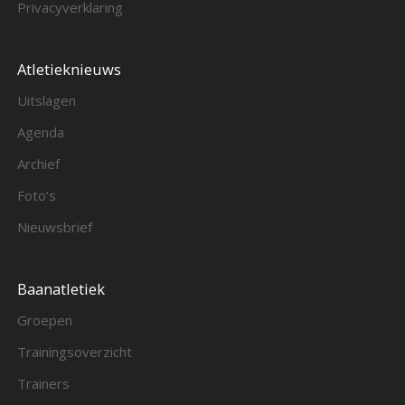
Privacyverklaring
Atletieknieuws
Uitslagen
Agenda
Archief
Foto’s
Nieuwsbrief
Baanatletiek
Groepen
Trainingsoverzicht
Trainers