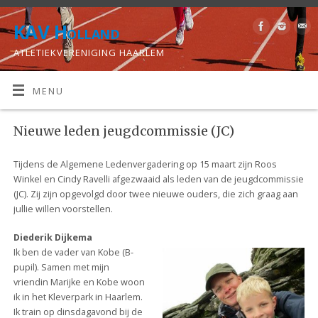
KAV Holland
ATLETIEKVERENIGING HAARLEM
MENU
Nieuwe leden jeugdcommissie (JC)
Tijdens de Algemene Ledenvergadering op 15 maart zijn Roos
Winkel en Cindy Ravelli afgezwaaid als leden van de jeugdcommissie
(JC). Zij zijn opgevolgd door twee nieuwe ouders, die zich graag aan
jullie willen voorstellen.
Diederik Dijkema
Ik ben de vader van Kobe (B-
pupil). Samen met mijn
vriendin Marijke en Kobe woon
ik in het Kleverpark in Haarlem.
Ik train op dinsdagavond bij de