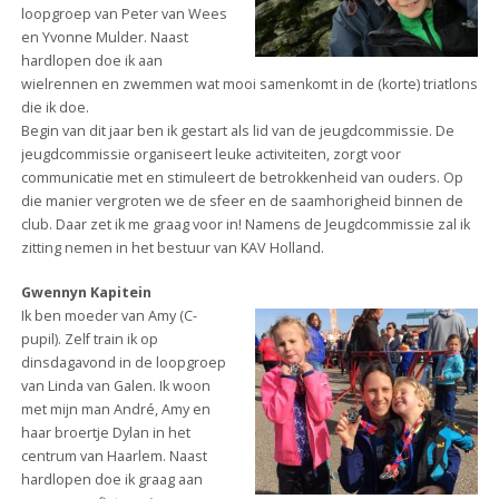
loopgroep van Peter van Wees
en Yvonne Mulder. Naast
hardlopen doe ik aan
wielrennen en zwemmen wat mooi samenkomt in de (korte) triatlons
die ik doe.
Begin van dit jaar ben ik gestart als lid van de jeugdcommissie. De
jeugdcommissie organiseert leuke activiteiten, zorgt voor
communicatie met en stimuleert de betrokkenheid van ouders. Op
die manier vergroten we de sfeer en de saamhorigheid binnen de
club. Daar zet ik me graag voor in! Namens de Jeugdcommissie zal ik
zitting nemen in het bestuur van KAV Holland.
Gwennyn Kapitein
Ik ben moeder van Amy (C-
pupil). Zelf train ik op
dinsdagavond in de loopgroep
van Linda van Galen. Ik woon
met mijn man André, Amy en
haar broertje Dylan in het
centrum van Haarlem. Naast
hardlopen doe ik graag aan