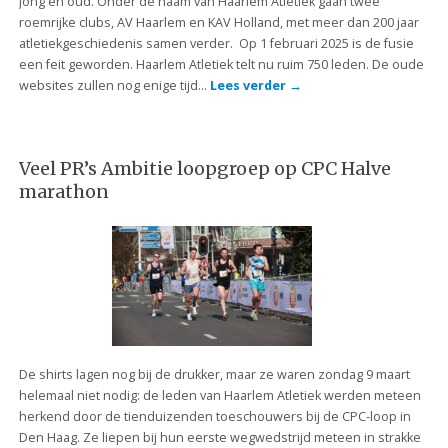
Jong én oud. Onder de naam van Haarlem Atletiek gaan twee
roemrijke clubs, AV Haarlem en KAV Holland, met meer dan 200 jaar
atletiekgeschiedenis samen verder. Op 1 februari 2025 is de fusie
een feit geworden. Haarlem Atletiek telt nu ruim 750 leden. De oude
websites zullen nog enige tijd…
Lees verder
→
Veel PR’s Ambitie loopgroep op CPC Halve
marathon
De shirts lagen nog bij de drukker, maar ze waren zondag 9 maart
helemaal niet nodig: de leden van Haarlem Atletiek werden meteen
herkend door de tienduizenden toeschouwers bij de CPC-loop in
Den Haag. Ze liepen bij hun eerste wegwedstrijd meteen in strakke