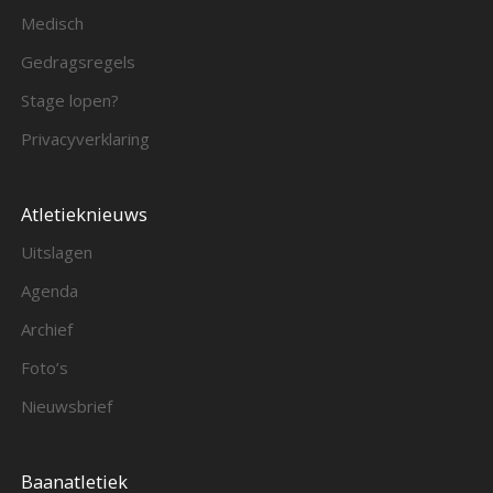
Medisch
Gedragsregels
Stage lopen?
Privacyverklaring
Atletieknieuws
Uitslagen
Agenda
Archief
Foto’s
Nieuwsbrief
Baanatletiek