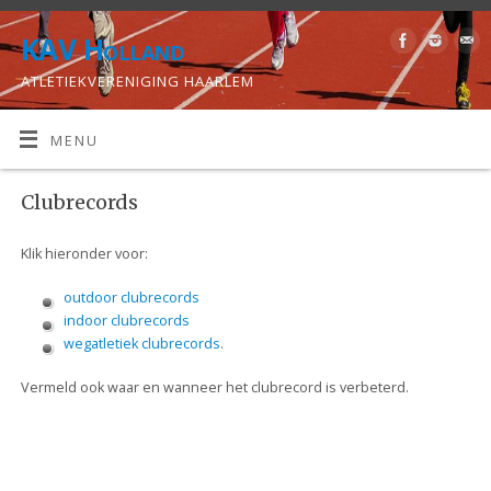
KAV Holland
ATLETIEKVERENIGING HAARLEM
MENU
Clubrecords
Klik hieronder voor:
outdoor clubrecords
indoor clubrecords
wegatletiek clubrecords
.
Vermeld ook waar en wanneer het clubrecord is verbeterd.