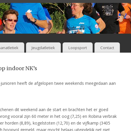
anatletiek
Jeugdatletiek
Loopsport
Contact
op indoor NK’s
nd-junioren heeft de afgelopen twee weekends meegedaan aan
chenen dit weekend aan de start en brachten het er goed
sprong vooral zijn 60 meter in het oog (7,25) en Robina verbrak
ter horden (8,89), kogelstoten (12,70) en de vijfkamp (3405
h hoopvol gemeld, maar mocht helaas uiteindelijk net niet