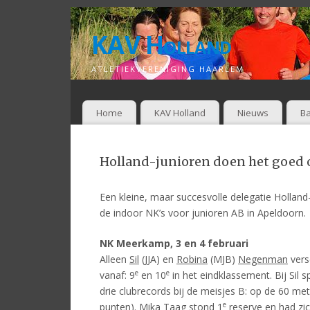
KAV Holland
ATLETIEKVERENIGING HAARLEM
Home
KAV Holland
Nieuws
Ba
Holland-junioren doen het goed 
Een kleine, maar succesvolle delegatie Holla
de indoor NK’s voor junioren AB in Apeldoorn.
NK Meerkamp, 3 en 4 februari
Alleen
Sil
(JJA) en
Robina
(MJB)
Negenman
vers
e
e
vanaf: 9
en 10
in het eindklassement. Bij Sil 
drie clubrecords bij de meisjes B: op de 60 me
e
punten). Mika Taag stond 1
reserve en had zic