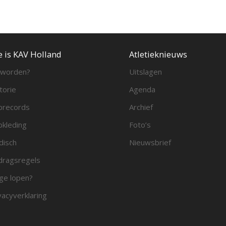
e is KAV Holland
Atletieknieuws
 worden?
Uitslagen
torie
Agenda
brecords
Archief
bkleding
Foto’s
disch
Nieuwsbrief
ragsregels
ge lopen?
vacyverklaring