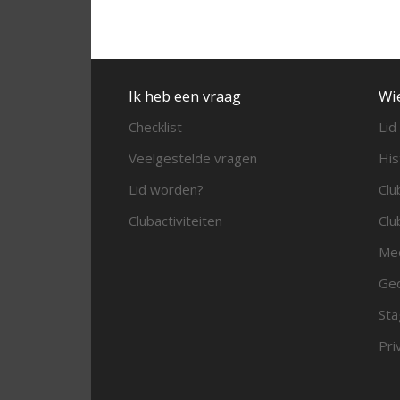
Ik heb een vraag
Wi
Checklist
Lid
Veelgestelde vragen
His
Lid worden?
Clu
Clubactiviteiten
Clu
Me
Ged
Sta
Pri