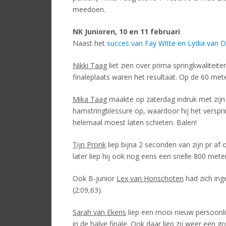
meedoen.
NK Junioren, 10 en 11 februari
Naast het
succes van Fay Witte en Lydia van D
Nikki Taag
liet zien over prima springkwaliteit
finaleplaats waren het resultaat. Op de 60 mete
Mika Taag
maakte op zaterdag indruk met zijn t
hamstringblessure op, waardoor hij het verspr
helemaal moest laten schieten. Balen!
Tijn Pronk
liep bijna 2 seconden van zijn pr af
later liep hij ook nog eens een snelle 800 meter 
Ook B-junior
Lex van Honschoten
had zich ing
(2:09,63).
Sarah van Ekeris
liep een mooi nieuw persoonli
in de halve finale. Ook daar liep zij weer een go