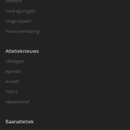
Medisch
Gedragsregels
Stage lopen?
Privacyverklaring
Atletieknieuws
Uitslagen
Agenda
Archief
Foto’s
Nieuwsbrief
Baanatletiek