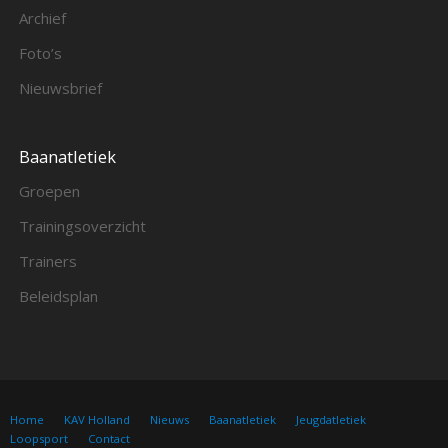
Archief
Foto’s
Nieuwsbrief
Baanatletiek
Groepen
Trainingsoverzicht
Trainers
Beleidsplan
Home
KAV Holland
Nieuws
Baanatletiek
Jeugdatletiek
Loopsport
Contact