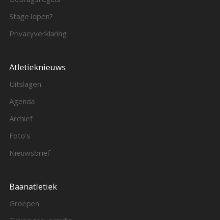
Stage lopen?
Privacyverklaring
Atletieknieuws
Uitslagen
Agenda
Archief
Foto’s
Nieuwsbrief
Baanatletiek
Groepen