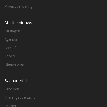
Privacyverklaring
Atletieknieuws
Uitslagen
Agenda
Archief
Foto’s
Nieuwsbrief
Baanatletiek
Groepen
Trainingsoverzicht
Trainers