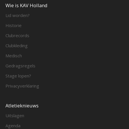
Wie is KAV Holland
Lid worden?
Historie
Clubrecords
Clubkleding
Medisch
Gedragsregels
Stage lopen?
Privacyverklaring
Atletieknieuws
Uitslagen
Agenda