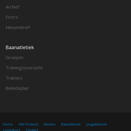
Archief
Foto’s
Nieuwsbrief
Baanatletiek
Groepen
Trainingsoverzicht
Trainers
Beleidsplan
Home
KAV Holland
Nieuws
Baanatletiek
Jeugdatletiek
Loopsport
Contact