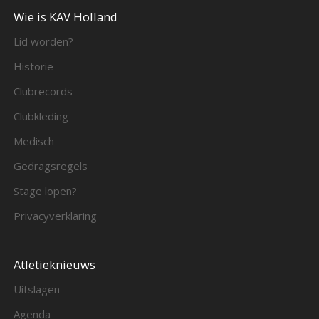
Wie is KAV Holland
Lid worden?
Historie
Clubrecords
Clubkleding
Medisch
Gedragsregels
Stage lopen?
Privacyverklaring
Atletieknieuws
Uitslagen
Agenda