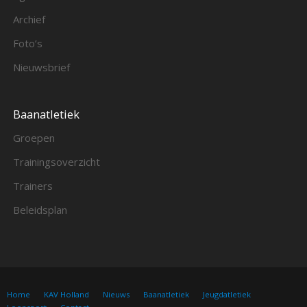
Archief
Foto’s
Nieuwsbrief
Baanatletiek
Groepen
Trainingsoverzicht
Trainers
Beleidsplan
Home
KAV Holland
Nieuws
Baanatletiek
Jeugdatletiek