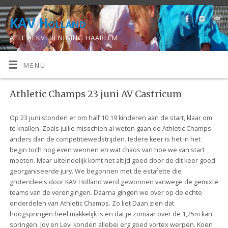
KAV Holland
ATLETIEKVERENIGING HAARLEM
MENU
Athletic Champs 23 juni AV Castricum
Op 23 juni stonden er om half 10 19 kinderen aan de start, klaar om
te knallen. Zoals jullie misschien al weten gaan de Athletic Champs
anders dan de competitiewedstrijden. Iedere keer is het in het
begin toch nog even wennen en wat chaos van hoe we van start
moeten. Maar uiteindelijk komt het altijd goed door de dit keer goed
georganiseerde jury. We begonnen met de estafette die
grotendeels door KAV Holland werd gewonnen vanwege de gemixte
teams van de verengingen. Daarna gingen we over op de echte
onderdelen van Athletic Champs. Zo liet Daan zien dat
hoogspringen heel makkelijk is en dat je zomaar over de 1,25m kan
springen. Joy en Levi konden allebei erg goed vortex werpen. Koen