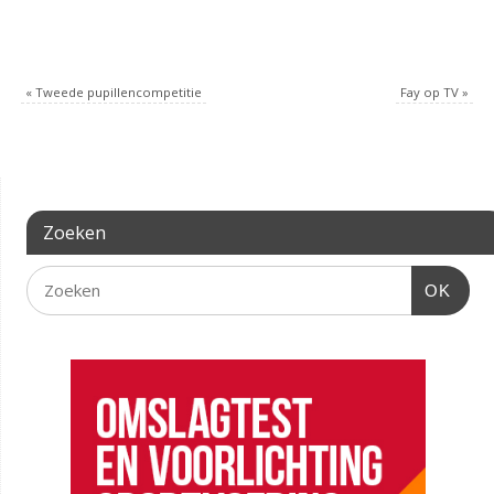
«
Tweede pupillencompetitie
Fay op TV
»
Zoeken
OK