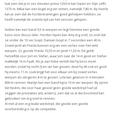
laat zien dat je in zes minuten prima 1250 m kan lopen en Stijn zelfs
1375 m. Mikai kan een kogel erg ver stoten, namelijk 7,80 m. Bij Veerle
kan je zien dat de hordentrainingen goed geholpen hebben, ze
heeft namelijk de snelste tijd van het seizoen gelopen.
Amber kan een band 9,5 m werpen en legt hiermee een goede
basis voor discus later. Horden lopen kan Amy erg snel, zo snel dat
ze onder de 10 sec loopt. Damian loopt in 7 seconden een 40 m.
Zowel Jentl als Frieda kunnen erg ver een vortex over het veld
werpen. Zo gooide Frieda 10,50 m en Jentl 11,50 m. Dit geldt
hetzelfde voor Jort en Stefan, waar Jort over de 14 m gooit en Stefan
makkelijk 16 m haalt. Als je aan Kobe vertelt dat hij boos moet
worden zodat hij recht (!) en ver kan gooien, doet hij dit ook en gooit
hij ineens 11 m. Loek krijgt het voor elkaar om bij zowel vortex
werpen als slingeren 8 m te gooien. Lola kan gewoon in 4 minuten
800 m rennen. Martijn kan een band bijna 10 m ver werpen. Bij sprint
liet Noémi, die voor haar gevoel geen goede wedstrijd had (al
zeggen de prestaties iets anders), zien dat ze al die boosheid kan
gebruiken om erg snel te rennen.
Al met al een erg leuke wedstrijd, die goede een goede
voorbereiding is op de competitie.