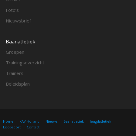
Foto’s
Nieuwsbrief
Baanatletiek
Groepen
Trainingsoverzicht
Trainers
Beleidsplan
Home
KAV Holland
Nieuws
Baanatletiek
Jeugdatletiek
Loopsport
Contact