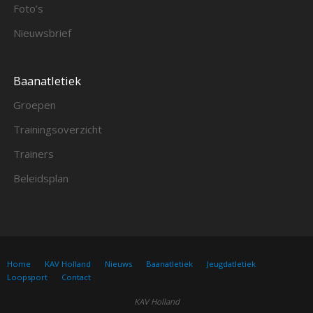
Foto’s
Nieuwsbrief
Baanatletiek
Groepen
Trainingsoverzicht
Trainers
Beleidsplan
Home
KAV Holland
Nieuws
Baanatletiek
Jeugdatletiek
Loopsport
Contact
KAV Holland