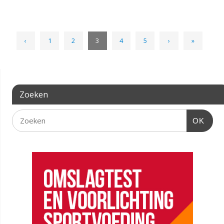
‹
1
2
3
4
5
›
»
Zoeken
OK