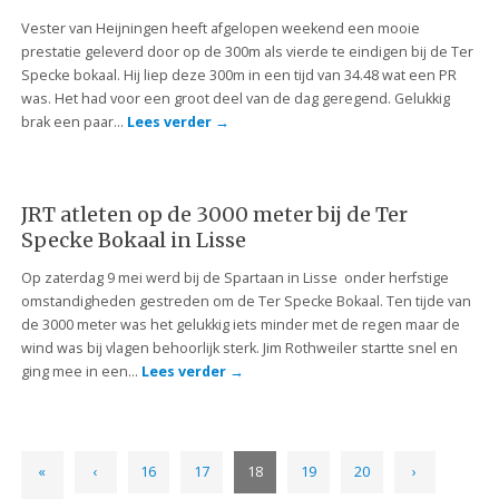
Vester van Heijningen heeft afgelopen weekend een mooie
prestatie geleverd door op de 300m als vierde te eindigen bij de Ter
Specke bokaal. Hij liep deze 300m in een tijd van 34.48 wat een PR
was. Het had voor een groot deel van de dag geregend. Gelukkig
brak een paar…
Lees verder
→
JRT atleten op de 3000 meter bij de Ter
Specke Bokaal in Lisse
Op zaterdag 9 mei werd bij de Spartaan in Lisse onder herfstige
omstandigheden gestreden om de Ter Specke Bokaal. Ten tijde van
de 3000 meter was het gelukkig iets minder met de regen maar de
wind was bij vlagen behoorlijk sterk. Jim Rothweiler startte snel en
ging mee in een…
Lees verder
→
«
‹
16
17
18
19
20
›