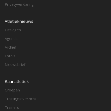
Privacyverklaring
Atletieknieuws
Uitslagen
Agenda
Archief
Foto’s
Nieuwsbrief
Baanatletiek
Groepen
Trainingsoverzicht
Trainers