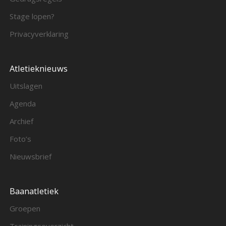
Stage lopen?
Privacyverklaring
Atletieknieuws
Uitslagen
Agenda
Archief
Foto’s
Nieuwsbrief
Baanatletiek
Groepen