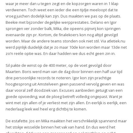
waar je meer dan u tegen zegt en de kopzorgen waren in 1 klap
verdwenen. Toch weet een ieder die een tijdje meeloopt dat te
vroeg juichen dodelijk kan zijn. Dus maakten we pas op de plaats.
Beekie met bijzonder degelijke werpprestaties. Delano en Igor
sprongen ver zonder balk, Mika, die opeens pijnvrij kon springen
evenaarde zijn pr. Kortom, de finalekoers kon nog altijd gevolgd
worden. Maar de andere teams stonden ook niet stil. Via atletiek.nu
werd pijnlijk duidelijk dat je zo maar 10de kon worden maar 13de net
zo’n reële optie was. En daar hadden we dus echt geen zin in.
Sil pakte de winst op de 400 meter, op de voet gevolgd door
Maarten. Boris werd man van de dag door binnen een half uur tijd
drie persoonlijke records te noteren. Igor kon zijn prachtige
hoogtesprong uit Amstelveen geen passend vervolg geven en was
daar vooral zelf doodziek van. Excuses aanbieden getuigt van een
goede opvoeding, wat de ploeg betreft volledig ongepast. Want je
wint met zijn allen of je verliest met zijn allen. En eerlijk is eerlijk, een
nederlaag leek wel heel erg dichtbij te komen.
De estafette. Jos en Mika maakten het verschrikkelijk spannend maar
het stokje wisselde binnen het vak van hand. En dus werd het