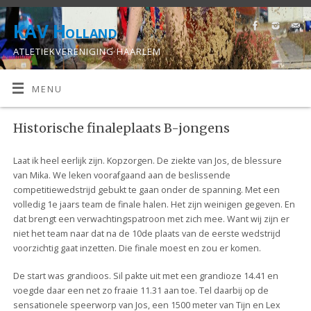
KAV Holland
ATLETIEKVERENIGING HAARLEM
MENU
Historische finaleplaats B-jongens
Laat ik heel eerlijk zijn. Kopzorgen. De ziekte van Jos, de blessure
van Mika. We leken voorafgaand aan de beslissende
competitiewedstrijd gebukt te gaan onder de spanning. Met een
volledig 1e jaars team de finale halen. Het zijn weinigen gegeven. En
dat brengt een verwachtingspatroon met zich mee. Want wij zijn er
niet het team naar dat na de 10de plaats van de eerste wedstrijd
voorzichtig gaat inzetten. Die finale moest en zou er komen.
De start was grandioos. Si
l pakte uit met een grandioze 14.41 en
voegde daar een net zo fraaie 11.31 aan toe. Tel daarbij op de
sensationele speerworp van Jos, een 1500 meter van Tijn en Lex