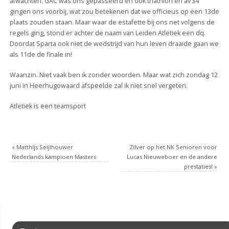
afwachten. GAC was ons gepasseerd en ook triathlon en av’34
gingen ons voorbij, wat zou betekenen dat we officieus op een 13de
plaats zouden staan. Maar waar de estafette bij ons net volgens de
regels ging, stond er achter de naam van Leiden Atletiek een dq.
Doordat Sparta ook niet de wedstrijd van hun leven draaide gaan we
als 11de de finale in!
Waanzin. Niet vaak ben ik zonder woorden. Maar wat zich zondag 12
juni in Heerhugowaard afspeelde zal ik niet snel vergeten.
Atletiek is een teamsport
«
Matthijs Seijlhouwer
Zilver op het NK Senioren voor
Nederlands kampioen Masters
Lucas Nieuweboer en de andere
prestaties!
»