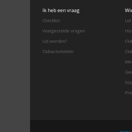
Ik heb een vraag
Wi
Checklist
Lid
Veelgestelde vragen
His
Lid worden?
Clu
Clubactiviteiten
Clu
Me
Ged
Sta
Pri
Home