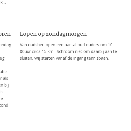
ijk…
oren
Lopen op zondagmorgen
zondag
Van oudsher lopen een aantal oud ouders om 10.
e
00uur circa 15 km . Schroom niet om daarbij aan te
oeg
sluiten. Wij starten vanaf de ingang tennisbaan.
atie
r als
n bij
is
De
stond