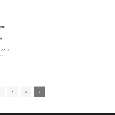
ben
te
r de D
en.
5
6
7