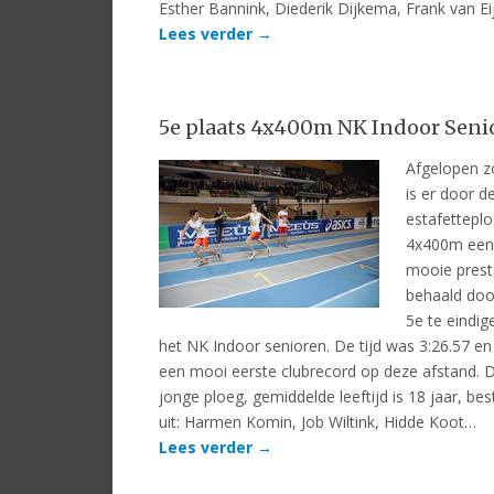
Esther Bannink, Diederik Dijkema, Frank van E
Lees verder
→
5e plaats 4x400m NK Indoor Seni
Afgelopen 
is er door d
estafettepl
4x400m een
mooie prest
behaald doo
5e te eindige
het NK Indoor senioren. De tijd was 3:26.57 en 
een mooi eerste clubrecord op deze afstand. 
jonge ploeg, gemiddelde leeftijd is 18 jaar, be
uit: Harmen Komin, Job Wiltink, Hidde Koot…
Lees verder
→