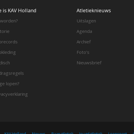
e is KAV Holland
Atletieknieuws
 worden?
Uitslagen
torie
Agenda
brecords
Archief
bkleding
Foto’s
disch
Nieuwsbrief
ragsregels
ge lopen?
vacyverklaring
KAV Holland
Nieuws
Baanatletiek
Jeugdatletiek
Loopsport