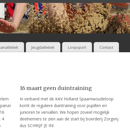
anatletiek
Jeugdatletiek
Loopsport
Contact
16 maart geen duintraining
arlem
In verband met de KAV Holland Spaarnwoudeloop
oparun
komt de reguliere duintraining voor pupillen en
 16
junioren te vervallen. We hopen zoveel mogelijk
t 4
deelnemers te zien aan de start bij boerderij Zorgvrij
m
dus SCHRIJF JE IN!