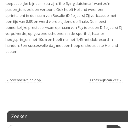
toepasselijke bijnaam zou zijn: ’the flying dutchman’ want zo’n
paslengte is zelden vertoont. Ook heeft Holland weer een
sprinttalent in de naam van Rosalie (D 1e jaars) Zij verbaasde met
een tijd van 8.83 en werd vierde tijdens de finale. De meest
opmerkelijke prestatie kwam op naam van Fay (ook een D 1e jaars) Zij
verpulverde, op gewone schoenen in de sporthal, haar pr
hoogspringen met 10cm en heeft nu met 1,45 het clubrecord in
handen. Een succesvolle dag met een hoop enthousiaste Holland
atleten.
«
Zevenheuvelenloop
Cross Wijk aan Zee
»
Zoeken