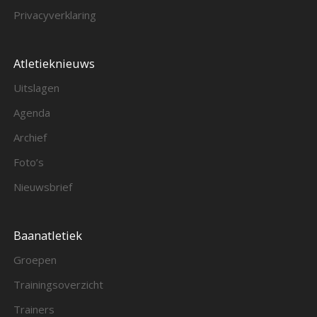
Privacyverklaring
Atletieknieuws
Uitslagen
Agenda
Archief
Foto’s
Nieuwsbrief
Baanatletiek
Groepen
Trainingsoverzicht
Trainers