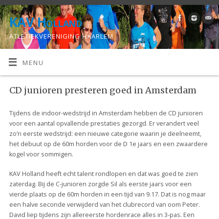
KAV Holland
ATLETIEKVERENIGING HAARLEM
MENU
CD junioren presteren goed in Amsterdam
Tijdens de indoor-wedstrijd in Amsterdam hebben de CD junioren
voor een aantal opvallende prestaties gezorgd. Er verandert veel
zo’n eerste wedstrijd: een nieuwe categorie waarin je deelneemt,
het debuut op de 60m horden voor de D 1e jaars en een zwaardere
kogel voor sommigen.
KAV Holland heeft echt talent rondlopen en dat was goed te zien
zaterdag. Bij de C-junioren zorgde Sil als eerste jaars voor een
vierde plaats op de 60m horden in een tijd van 9.17. Dat is nog maar
een halve seconde verwijderd van het clubrecord van oom Peter.
David liep tijdens zijn allereerste hordenrace alles in 3-pas. Een