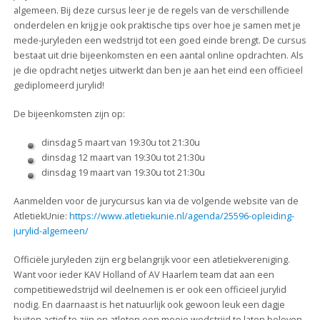
algemeen. Bij deze cursus leer je de regels van de verschillende
onderdelen en krijg je ook praktische tips over hoe je samen met je
mede-juryleden een wedstrijd tot een goed einde brengt. De cursus
bestaat uit drie bijeenkomsten en een aantal online opdrachten. Als
je die opdracht netjes uitwerkt dan ben je aan het eind een officieel
gediplomeerd jurylid!
De bijeenkomsten zijn op:
dinsdag 5 maart van 19:30u tot 21:30u
dinsdag 12 maart van 19:30u tot 21:30u
dinsdag 19 maart van 19:30u tot 21:30u
Aanmelden voor de jurycursus kan via de volgende website van de
AtletiekUnie:
https://www.atletiekunie.nl/agenda/25596-opleiding-
jurylid-algemeen/
Officiële juryleden zijn erg belangrijk voor een atletiekvereniging.
Want voor ieder KAV Holland of AV Haarlem team dat aan een
competitiewedstrijd wil deelnemen is er ook een officieel jurylid
nodig. En daarnaast is het natuurlijk ook gewoon leuk een dagje
buiten actief te zijn en atleten een mooie wedstrijd te laten beleven