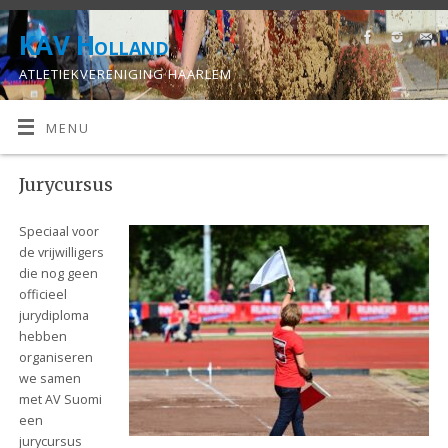
KAV Holland
ATLETIEKVERENIGING HAARLEM
MENU
Jurycursus
Speciaal voor
de vrijwilligers
die nog geen
officieel
jurydiploma
hebben
organiseren
we samen
met AV Suomi
een
jurycursus