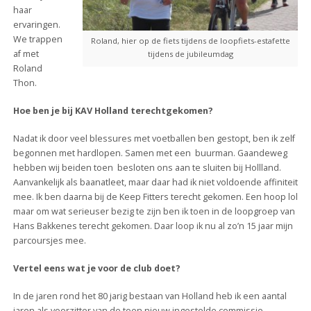
haar
ervaringen.
We trappen
Roland, hier op de fiets tijdens de loopfiets-estafette
af met
tijdens de jubileumdag
Roland
Thon.
Hoe ben je bij KAV Holland terechtgekomen?
Nadat ik door veel blessures met voetballen ben gestopt, ben ik zelf
begonnen met hardlopen. Samen met een buurman. Gaandeweg
hebben wij beiden toen besloten ons aan te sluiten bij Hollland.
Aanvankelijk als baanatleet, maar daar had ik niet voldoende affiniteit
mee. Ik ben daarna bij de Keep Fitters terecht gekomen. Een hoop lol
maar om wat serieuser bezig te zijn ben ik toen in de loopgroep van
Hans Bakkenes terecht gekomen. Daar loop ik nu al zo’n 15 jaar mijn
parcoursjes mee.
Vertel eens wat je voor de club doet?
In de jaren rond het 80 jarig bestaan van Holland heb ik een aantal
jaren als voorzitter van de toen nieuw ingestelde commissie