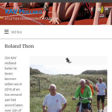
KAV Holland
ATLETIEKVERENIGING HAARLEM
MENU
Roland Thon
Om KAV
Holland
beter te
leren
kennen
willen we in
2016 af en
toe iemand
aan het
woord laten
over zijn of