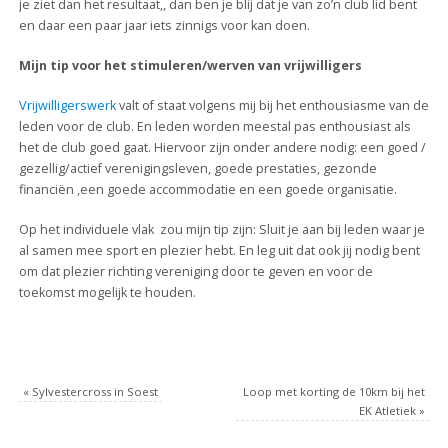
je ziet dan het resultaat,, dan ben je blij dat je van zo’n club lid bent
en daar een paar jaar iets zinnigs voor kan doen.
Mijn tip voor het stimuleren/werven van vrijwilligers
Vrijwilligerswerk
valt of staat volgens mij bij het enthousiasme van de
leden voor de club. En leden worden meestal pas enthousiast als
het de club goed gaat. Hiervoor zijn onder andere nodig: een goed /
gezellig/actief verenigingsleven, goede prestaties, gezonde
financiën ,een goede accommodatie en een goede organisatie.
Op het individuele vlak zou mijn tip zijn: Sluit je aan bij leden waar je
al samen mee sport en plezier hebt. En leg uit dat ook jij nodig bent
om dat plezier richting vereniging door te geven en voor de
toekomst mogelijk te houden.
«
Sylvestercross in Soest
Loop met korting de 10km bij het
EK Atletiek
»