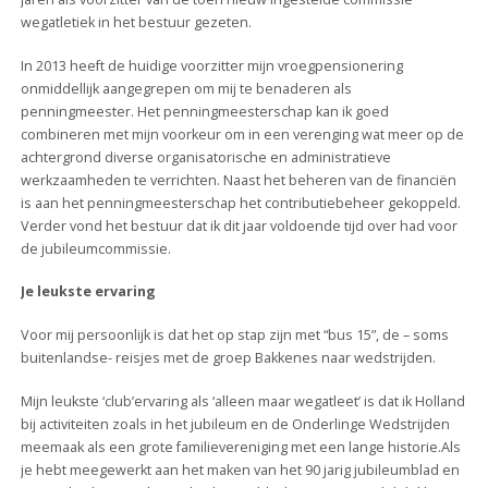
wegatletiek in het bestuur gezeten.
In 2013 heeft de huidige voorzitter mijn vroegpensionering
onmiddellijk aangegrepen om mij te benaderen als
penningmeester. Het penningmeesterschap kan ik goed
combineren met mijn voorkeur om in een verenging wat meer op de
achtergrond diverse organisatorische en administratieve
werkzaamheden te verrichten. Naast het beheren van de financiën
is aan het penningmeesterschap het contributiebeheer gekoppeld.
Verder vond het bestuur dat ik dit jaar voldoende tijd over had voor
de jubileumcommissie.
Je leukste ervaring
Voor mij persoonlijk is dat het op stap zijn met “bus 15”, de – soms
buitenlandse- reisjes met de groep Bakkenes naar wedstrijden.
Mijn leukste ‘club’ervaring als ‘alleen maar wegatleet’ is dat ik Holland
bij activiteiten zoals in het jubileum en de Onderlinge Wedstrijden
meemaak als een grote familievereniging met een lange historie.Als
je hebt meegewerkt aan het maken van het 90 jarig jubileumblad en