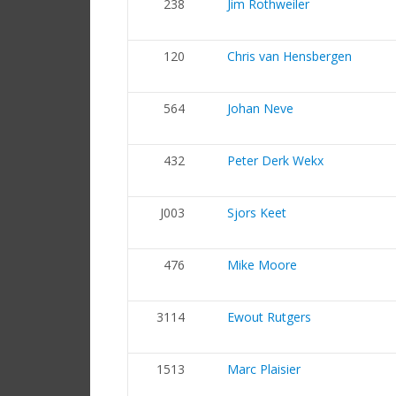
238
Jim Rothweiler
120
Chris van Hensbergen
564
Johan Neve
432
Peter Derk Wekx
J003
Sjors Keet
476
Mike Moore
3114
Ewout Rutgers
1513
Marc Plaisier