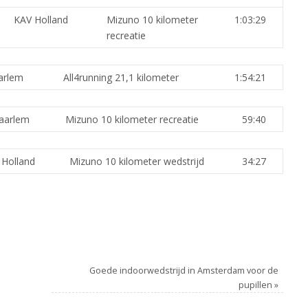
KAV Holland
Mizuno 10 kilometer
1:03:29
recreatie
arlem
All4running 21,1 kilometer
1:54:21
aarlem
Mizuno 10 kilometer recreatie
59:40
 Holland
Mizuno 10 kilometer wedstrijd
34:27
Goede indoorwedstrijd in Amsterdam voor de
pupillen
»