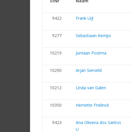
StNr
Naam
9422
Frank Uijl
9277
Sebastiaan Kemps
10219
Jurriaan Postma
10290
Arjan Sierveld
10212
Linda van Galen
10350
Herriette Frielinck
9423
Ana Oliveira dos Santos
U