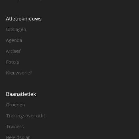
Atletieknieuws
Uitslagen
Agenda
Archief
Foto’s
Nieuwsbrief
Baanatletiek
Groepen
Trainingsoverzicht
Trainers
Beleidsplan