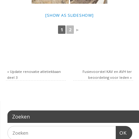
[SHOW AS SLIDESHOW]
1
2
►
«
Update renovatie atletiekbaan
Fusievoorstel KAV en AVH ter
deel 3
beoordeling voor leden
»
Zoeken
OK