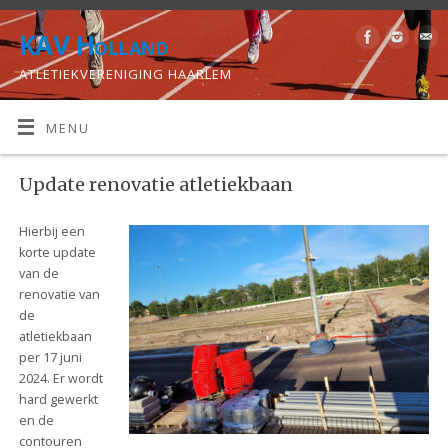
KAV Holland
ATLETIEKVERENIGING HAARLEM
MENU
Update renovatie atletiekbaan
Hierbij een
korte update
van de
renovatie van
de
atletiekbaan
per 17 juni
2024. Er wordt
hard gewerkt
en de
contouren