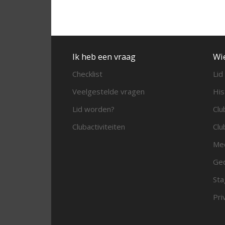
Ik heb een vraag
Wi
Checklist
Lid
Veelgestelde vragen
His
Lid worden?
Clu
Clubactiviteiten
Clu
Me
Ged
Sta
Pri