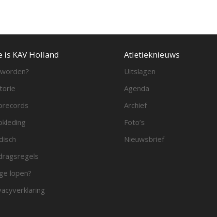
e is KAV Holland
Atletieknieuws
 worden?
Uitslagen
torie
Agenda
brecords
Archief
bkleding
Foto’s
disch
Nieuwsbrief
ragsregels
ge lopen?
vacyverklaring