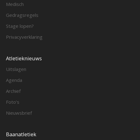
Medisch
Gedragsregels
Stage lopen?
Privacyverklaring
Atletieknieuws
Uitslagen
Agenda
Archief
Foto’s
Nieuwsbrief
Baanatletiek