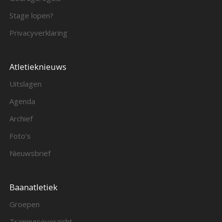
Stage lopen?
Privacyverklaring
Atletieknieuws
Uitslagen
Agenda
Archief
Foto’s
Nieuwsbrief
Baanatletiek
Groepen
Trainingsoverzicht