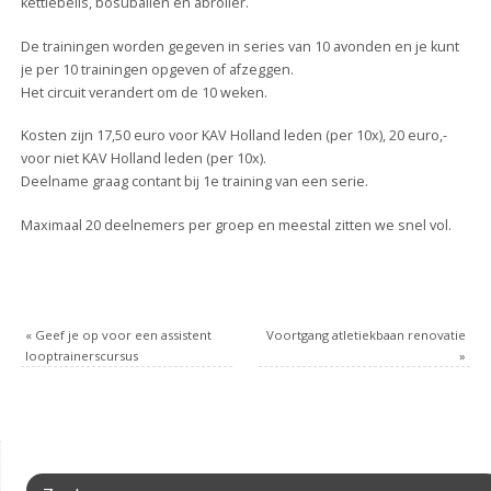
kettlebells, bosuballen en abroller.
De trainingen worden gegeven in series van 10 avonden en je kunt
je per 10 trainingen opgeven of afzeggen.
Het circuit verandert om de 10 weken.
Kosten zijn 17,50 euro voor KAV Holland leden (per 10x), 20 euro,-
voor niet KAV Holland leden (per 10x).
Deelname graag contant bij 1e training van een serie.
Maximaal 20 deelnemers per groep en meestal zitten we snel vol.
«
Geef je op voor een assistent
Voortgang atletiekbaan renovatie
looptrainerscursus
»