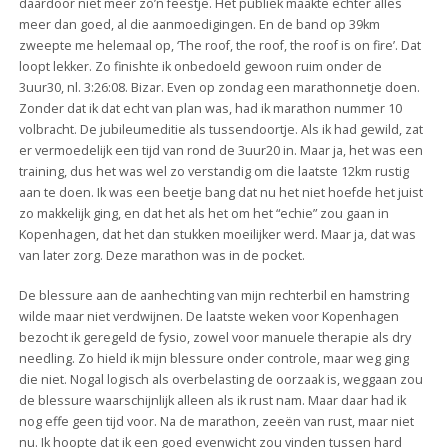
daardoor niet meer zo’n feestje. Het publiek maakte echter alles
meer dan goed, al die aanmoedigingen. En de band op 39km
zweepte me helemaal op, ‘The roof, the roof, the roof is on fire’. Dat
loopt lekker. Zo finishte ik onbedoeld gewoon ruim onder de
3uur30, nl. 3:26:08. Bizar. Even op zondag een marathonnetje doen.
Zonder dat ik dat echt van plan was, had ik marathon nummer 10
volbracht. De jubileumeditie als tussendoortje. Als ik had gewild, zat
er vermoedelijk een tijd van rond de 3uur20 in. Maar ja, het was een
training, dus het was wel zo verstandig om die laatste 12km rustig
aan te doen. Ik was een beetje bang dat nu het niet hoefde het juist
zo makkelijk ging, en dat het als het om het “echie” zou gaan in
Kopenhagen, dat het dan stukken moeilijker werd. Maar ja, dat was
van later zorg. Deze marathon was in de pocket.
De blessure aan de aanhechting van mijn rechterbil en hamstring
wilde maar niet verdwijnen. De laatste weken voor Kopenhagen
bezocht ik geregeld de fysio, zowel voor manuele therapie als dry
needling. Zo hield ik mijn blessure onder controle, maar weg ging
die niet. Nogal logisch als overbelasting de oorzaak is, weggaan zou
de blessure waarschijnlijk alleen als ik rust nam. Maar daar had ik
nog effe geen tijd voor. Na de marathon, zeeën van rust, maar niet
nu. Ik hoopte dat ik een goed evenwicht zou vinden tussen hard