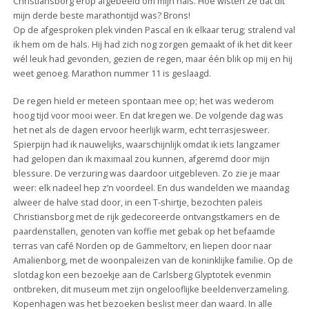
Christiansborg erop afgebeeld om mijn hals. Hoe wisten ze dat dit
mijn derde beste marathontijd was? Brons!
Op de afgesproken plek vinden Pascal en ik elkaar terug; stralend val
ik hem om de hals. Hij had zich nog zorgen gemaakt of ik het dit keer
wél leuk had gevonden, gezien de regen, maar één blik op mij en hij
weet genoeg. Marathon nummer 11 is geslaagd.
De regen hield er meteen spontaan mee op; het was wederom
hoog tijd voor mooi weer. En dat kregen we. De volgende dag was
het net als de dagen ervoor heerlijk warm, echt terrasjesweer.
Spierpijn had ik nauwelijks, waarschijnlijk omdat ik iets langzamer
had gelopen dan ik maximaal zou kunnen, afgeremd door mijn
blessure. De verzuring was daardoor uitgebleven. Zo zie je maar
weer: elk nadeel hep z’n voordeel. En dus wandelden we maandag
alweer de halve stad door, in een T-shirtje, bezochten paleis
Christiansborg met de rijk gedecoreerde ontvangstkamers en de
paardenstallen, genoten van koffie met gebak op het befaamde
terras van café Norden op de Gammeltorv, en liepen door naar
Amalienborg, met de woonpaleizen van de koninklijke familie. Op de
slotdag kon een bezoekje aan de Carlsberg Glyptotek evenmin
ontbreken, dit museum met zijn ongelooflijke beeldenverzameling.
Kopenhagen was het bezoeken beslist meer dan waard. In alle