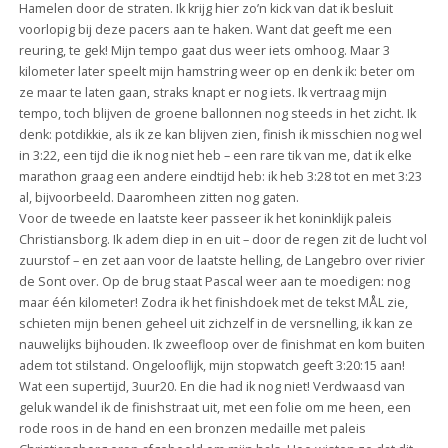
Hamelen door de straten. Ik krijg hier zo’n kick van dat ik besluit
voorlopig bij deze pacers aan te haken. Want dat geeft me een
reuring, te gek! Mijn tempo gaat dus weer iets omhoog. Maar 3
kilometer later speelt mijn hamstring weer op en denk ik: beter om
ze maar te laten gaan, straks knapt er nog iets. Ik vertraag mijn
tempo, toch blijven de groene ballonnen nog steeds in het zicht. Ik
denk: potdikkie, als ik ze kan blijven zien, finish ik misschien nog wel
in 3:22, een tijd die ik nog niet heb – een rare tik van me, dat ik elke
marathon graag een andere eindtijd heb: ik heb 3:28 tot en met 3:23
al, bijvoorbeeld. Daaromheen zitten nog gaten.
Voor de tweede en laatste keer passeer ik het koninklijk paleis
Christiansborg. Ik adem diep in en uit – door de regen zit de lucht vol
zuurstof – en zet aan voor de laatste helling, de Langebro over rivier
de Sont over. Op de brug staat Pascal weer aan te moedigen: nog
maar één kilometer! Zodra ik het finishdoek met de tekst MÅL zie,
schieten mijn benen geheel uit zichzelf in de versnelling, ik kan ze
nauwelijks bijhouden. Ik zweefloop over de finishmat en kom buiten
adem tot stilstand. Ongelooflijk, mijn stopwatch geeft 3:20:15 aan!
Wat een supertijd, 3uur20. En die had ik nog niet! Verdwaasd van
geluk wandel ik de finishstraat uit, met een folie om me heen, een
rode roos in de hand en een bronzen medaille met paleis