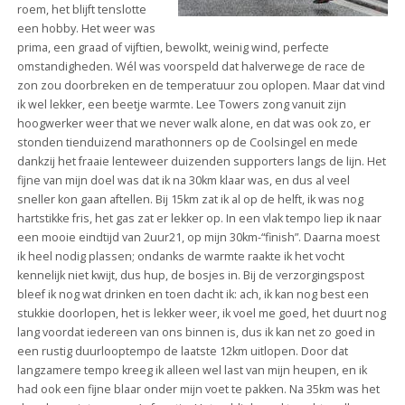
roem, het blijft tenslotte
een hobby. Het weer was
prima, een graad of vijftien, bewolkt, weinig wind, perfecte
omstandigheden. Wél was voorspeld dat halverwege de race de
zon zou doorbreken en de temperatuur zou oplopen. Maar dat vind
ik wel lekker, een beetje warmte. Lee Towers zong vanuit zijn
hoogwerker weer that we never walk alone, en dat was ook zo, er
stonden tienduizend marathonners op de Coolsingel en mede
dankzij het fraaie lenteweer duizenden supporters langs de lijn. Het
fijne van mijn doel was dat ik na 30km klaar was, en dus al veel
sneller kon gaan aftellen. Bij 15km zat ik al op de helft, ik was nog
hartstikke fris, het gas zat er lekker op. In een vlak tempo liep ik naar
een mooie eindtijd van 2uur21, op mijn 30km-“finish”. Daarna moest
ik heel nodig plassen; ondanks de warmte raakte ik het vocht
kennelijk niet kwijt, dus hup, de bosjes in. Bij de verzorgingspost
bleef ik nog wat drinken en toen dacht ik: ach, ik kan nog best een
stukkie doorlopen, het is lekker weer, ik voel me goed, het duurt nog
lang voordat iedereen van ons binnen is, dus ik kan net zo goed in
een rustig duurlooptempo de laatste 12km uitlopen. Door dat
langzamere tempo kreeg ik alleen wel last van mijn heupen, en ik
had ook een fijne blaar onder mijn voet te pakken. Na 35km was het