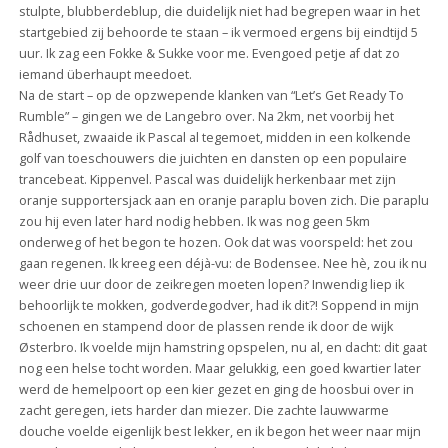
stulpte, blubberdeblup, die duidelijk niet had begrepen waar in het
startgebied zij behoorde te staan – ik vermoed ergens bij eindtijd 5
uur. Ik zag een Fokke & Sukke voor me. Evengoed petje af dat zo
iemand überhaupt meedoet.
Na de start – op de opzwepende klanken van “Let’s Get Ready To
Rumble” – gingen we de Langebro over. Na 2km, net voorbij het
Rådhuset, zwaaide ik Pascal al tegemoet, midden in een kolkende
golf van toeschouwers die juichten en dansten op een populaire
trancebeat. Kippenvel. Pascal was duidelijk herkenbaar met zijn
oranje supportersjack aan en oranje paraplu boven zich. Die paraplu
zou hij even later hard nodig hebben. Ik was nog geen 5km
onderweg of het begon te hozen. Ook dat was voorspeld: het zou
gaan regenen. Ik kreeg een déjà-vu: de Bodensee. Nee hè, zou ik nu
weer drie uur door de zeikregen moeten lopen? Inwendig liep ik
behoorlijk te mokken, godverdegodver, had ik dit?! Soppend in mijn
schoenen en stampend door de plassen rende ik door de wijk
Østerbro. Ik voelde mijn hamstring opspelen, nu al, en dacht: dit gaat
nog een helse tocht worden. Maar gelukkig, een goed kwartier later
werd de hemelpoort op een kier gezet en ging de hoosbui over in
zacht geregen, iets harder dan miezer. Die zachte lauwwarme
douche voelde eigenlijk best lekker, en ik begon het weer naar mijn