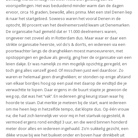
voorspellingen. Het was beduidend minder warm dan de dagen
ervoor, circa 16 graden, bewolkt, alles prima. Met een stel Denen liep
ik naar het startgebied. Sowieso waren het vooral Denen in de
optocht, 80 procent van het deelnemersveld kwam uit Denemarken.
De organisatie had gemeld dat er 11.000 deelnemers waren,
ongeveer net zoveel als in Rotterdam dus. Maar waar er daar een
strikte organisatie heerste, vol do’s & don’ts, en iedereen via een
poortwachter langs de dranghekken moest manoeuvreren, met
opstoppingen en geduw als gevolg, ging hier de organisatie van een
leien dakje. Er was namelijk zo min mogelijk opzichtig geregeld, en
toch ging alles vanzelf goed. Of misschien juist wel daardoor. Zo
waren er helemaal geen dranghekken; er stonden op enige afstand
van elkaar bordjes hoog op een paal met daarop de eindtijd die je
verwachtte te lopen. Daar ergens in de buurt stapte je gewoon de
weg op, dat was het “vak”. En iedereen ging keurig staan waar hij
hoorde te staan. Dat merkte je meteen bij de start, want iedereen
om me heen liep in hetzelfde tempo, dat klopte dus. Op één vrouw
na; die had zich kennelijk ver voor mij in het startvak opgesteld, ik
vermoed ergens rond eindtijd 3 uur, en die werd binnen honderd
meter door alles en iedereen ingehaald. Zo’n sukkelig gezicht, een
dikke vrouw bij wie het buikvet onder en boven haar drinkbelt uit