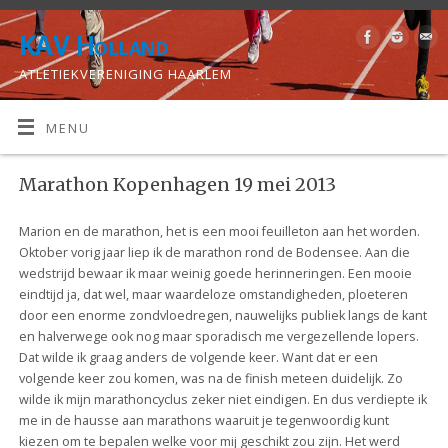
KAV Holland
ATLETIEKVERENIGING HAARLEM
MENU
Marathon Kopenhagen 19 mei 2013
Marion en de marathon, het is een mooi feuilleton aan het worden.
Oktober vorig jaar liep ik de marathon rond de Bodensee. Aan die
wedstrijd bewaar ik maar weinig goede herinneringen. Een mooie
eindtijd ja, dat wel, maar waardeloze omstandigheden, ploeteren
door een enorme zondvloedregen, nauwelijks publiek langs de kant
en halverwege ook nog maar sporadisch me vergezellende lopers.
Dat wilde ik graag anders de volgende keer. Want dat er een
volgende keer zou komen, was na de finish meteen duidelijk. Zo
wilde ik mijn marathoncyclus zeker niet eindigen. En dus verdiepte ik
me in de hausse aan marathons waaruit je tegenwoordig kunt
kiezen om te bepalen welke voor mij geschikt zou zijn. Het werd