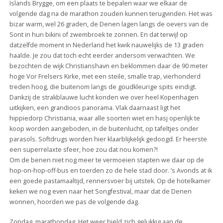
Islands Brygge, om een plaats te bepalen waar we elkaar de
volgende dag na de marathon zouden kunnen terugvinden. Het was
bizar warm, wel 26 graden, de Denen lagen langs de oevers van de
Sont in hun bikini of zwembroek te zonnen. En dat terwijl op
datzelfde moment in Nederland het kwik nauwelijks de 13 graden
haalde. Je zou dat toch echt eerder andersom verwachten. We
bezochten de wijk Christianshavn en beklommen daar de 90 meter
hoge Vor Frelsers Kirke, met een steile, smalle trap, vierhonderd
treden hoog, die buitenom langs de goudkleurige spits eindigt.
Dankzij de strakblauwe lucht konden we over heel Kopenhagen
uitkijken, een grandioos panorama. Vlak daarnaast ligt het
hippiedorp Christiania, waar alle soorten wiet en hasj openlijk te
koop worden aangeboden, in de buitenlucht, op tafeltjes onder
parasols. Softdrugs worden hier klaarblijkelijk gedoogd. Er heerste
een superrelaxte sfeer, hoe zou dat nou komen?!
Om de benen niet nog meer te vermoeien stapten we daar op de
hop-on-hop-off-bus en toerden zo de hele stad door. ’s Avonds at ik
een goede pastamaaltijd, rennersvoer bij uitstek. Op de hotelkamer
keken we nog even naar het Songfestival, maar dat de Denen
wonnen, hoorden we pas de volgende dag.
Zondag, marathondag. Het weer hield zich gelukkig aan de