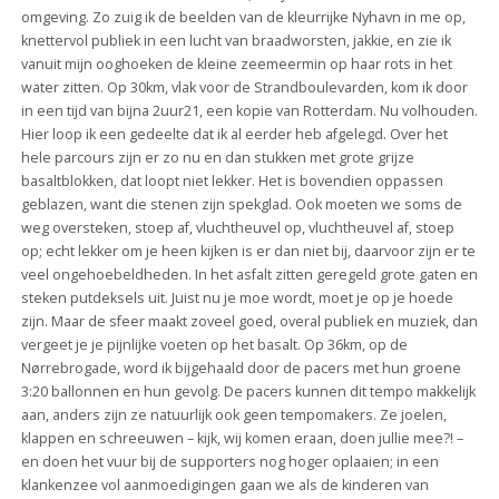
omgeving. Zo zuig ik de beelden van de kleurrijke Nyhavn in me op,
knettervol publiek in een lucht van braadworsten, jakkie, en zie ik
vanuit mijn ooghoeken de kleine zeemeermin op haar rots in het
water zitten. Op 30km, vlak voor de Strandboulevarden, kom ik door
in een tijd van bijna 2uur21, een kopie van Rotterdam. Nu volhouden.
Hier loop ik een gedeelte dat ik al eerder heb afgelegd. Over het
hele parcours zijn er zo nu en dan stukken met grote grijze
basaltblokken, dat loopt niet lekker. Het is bovendien oppassen
geblazen, want die stenen zijn spekglad. Ook moeten we soms de
weg oversteken, stoep af, vluchtheuvel op, vluchtheuvel af, stoep
op; echt lekker om je heen kijken is er dan niet bij, daarvoor zijn er te
veel ongehoebeldheden. In het asfalt zitten geregeld grote gaten en
steken putdeksels uit. Juist nu je moe wordt, moet je op je hoede
zijn. Maar de sfeer maakt zoveel goed, overal publiek en muziek, dan
vergeet je je pijnlijke voeten op het basalt. Op 36km, op de
Nørrebrogade, word ik bijgehaald door de pacers met hun groene
3:20 ballonnen en hun gevolg. De pacers kunnen dit tempo makkelijk
aan, anders zijn ze natuurlijk ook geen tempomakers. Ze joelen,
klappen en schreeuwen – kijk, wij komen eraan, doen jullie mee?! –
en doen het vuur bij de supporters nog hoger oplaaien; in een
klankenzee vol aanmoedigingen gaan we als de kinderen van