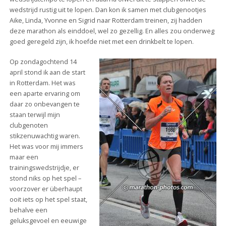
wedstrijd rustig uit te lopen. Dan kon ik samen met clubgenootjes
Aike, Linda, Yvonne en Sigrid naar Rotterdam treinen, zij hadden
deze marathon als einddoel, wel zo gezellig. En alles zou onderweg
goed geregeld zijn, ik hoefde niet met een drinkbelt te lopen.
Op zondagochtend 14
april stond ik aan de start
in Rotterdam. Het was
een aparte ervaring om
daar zo onbevangen te
staan terwijl mijn
clubgenoten
stikzenuwachtig waren.
Het was voor mij immers
maar een
trainingswedstrijdje, er
stond niks op het spel –
voorzover er überhaupt
ooit iets op het spel staat,
behalve een
geluksgevoel en eeuwige