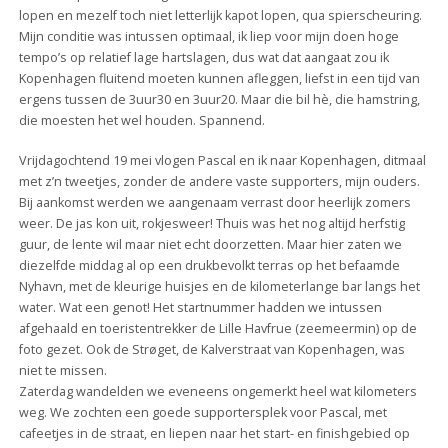
lopen en mezelf toch niet letterlijk kapot lopen, qua spierscheuring.
Mijn conditie was intussen optimaal, ik liep voor mijn doen hoge
tempo’s op relatief lage hartslagen, dus wat dat aangaat zou ik
Kopenhagen fluitend moeten kunnen afleggen, liefst in een tijd van
ergens tussen de 3uur30 en 3uur20. Maar die bil hè, die hamstring,
die moesten het wel houden. Spannend.
Vrijdagochtend 19 mei vlogen Pascal en ik naar Kopenhagen, ditmaal
met z’n tweetjes, zonder de andere vaste supporters, mijn ouders.
Bij aankomst werden we aangenaam verrast door heerlijk zomers
weer. De jas kon uit, rokjesweer! Thuis was het nog altijd herfstig
guur, de lente wil maar niet echt doorzetten. Maar hier zaten we
diezelfde middag al op een drukbevolkt terras op het befaamde
Nyhavn, met de kleurige huisjes en de kilometerlange bar langs het
water. Wat een genot! Het startnummer hadden we intussen
afgehaald en toeristentrekker de Lille Havfrue (zeemeermin) op de
foto gezet. Ook de Strøget, de Kalverstraat van Kopenhagen, was
niet te missen.
Zaterdag wandelden we eveneens ongemerkt heel wat kilometers
weg. We zochten een goede supportersplek voor Pascal, met
cafeetjes in de straat, en liepen naar het start- en finishgebied op