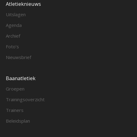
Atletieknieuws
Uitslagen
Agenda
Archief
Foto’s
Nieuwsbrief
Baanatletiek
Groepen
Trainingsoverzicht
Trainers
Beleidsplan