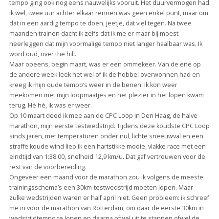
tempo ging ook nog eens nauwelijks vooruit. Het duurvermogen had
ik wel, twee uur achter elkaar rennen was geen enkel punt, maar om
dat in een aardig tempo te doen, jeetje, dat viel tegen. Na twee
maanden trainen dacht ik zelfs dat ik me er maar bij moest
neerleggen dat mijn voormalige tempo niet langer haalbaar was. Ik
word oud, over the hill.
Maar opeens, begin maart, was er een ommekeer. Van de ene op
de andere week leek het wel of ik de hobbel overwonnen had en
kreeg ik mijn oude tempo’s weer in de benen. Ik kon weer
meekomen met mijn loopmaatjes en het plezier in het lopen kwam
terug. Hè hè, ik was er weer.
Op 10 maart deed ik mee aan de CPC Loop in Den Haag, de halve
marathon, mijn eerste testwedstrijd. Tijdens deze koudste CPC Loop
sinds jaren, met temperaturen onder nul, lichte sneeuwval en een
straffe koude wind liep ik een hartstikke mooie, vlakke race met een
eindtijd van 1:38:00, snelheid 12,9 km/u. Dat gaf vertrouwen voor de
rest van de voorbereiding.
Ongeveer een maand voor de marathon zou ik volgens de meeste
trainingsschema’s een 30km-testwedstrijd moeten lopen. Maar
zulke wedstrijden waren er half april niet. Geen probleem: ik schreef
me in voor de marathon van Rotterdam, om daar de eerste 30km in
wedstrijdtempo te lopen en daarna ofwel uit te stappen ofwel de