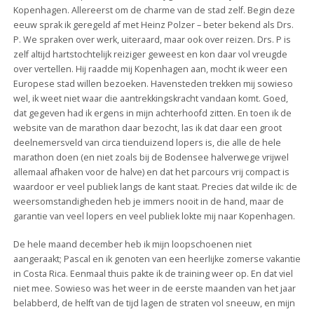
Kopenhagen. Allereerst om de charme van de stad zelf. Begin deze
eeuw sprak ik geregeld af met Heinz Polzer – beter bekend als Drs.
P. We spraken over werk, uiteraard, maar ook over reizen. Drs. P is
zelf altijd hartstochtelijk reiziger geweest en kon daar vol vreugde
over vertellen. Hij raadde mij Kopenhagen aan, mocht ik weer een
Europese stad willen bezoeken. Havensteden trekken mij sowieso
wel, ik weet niet waar die aantrekkingskracht vandaan komt. Goed,
dat gegeven had ik ergens in mijn achterhoofd zitten. En toen ik de
website van de marathon daar bezocht, las ik dat daar een groot
deelnemersveld van circa tienduizend lopers is, die alle de hele
marathon doen (en niet zoals bij de Bodensee halverwege vrijwel
allemaal afhaken voor de halve) en dat het parcours vrij compact is
waardoor er veel publiek langs de kant staat. Precies dat wilde ik: de
weersomstandigheden heb je immers nooit in de hand, maar de
garantie van veel lopers en veel publiek lokte mij naar Kopenhagen.
De hele maand december heb ik mijn loopschoenen niet
aangeraakt; Pascal en ik genoten van een heerlijke zomerse vakantie
in Costa Rica. Eenmaal thuis pakte ik de training weer op. En dat viel
niet mee. Sowieso was het weer in de eerste maanden van het jaar
belabberd, de helft van de tijd lagen de straten vol sneeuw, en mijn