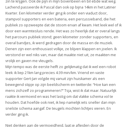
zin te krijgen. Ook de pijn in mijn bovenbeen en bil ebde wat weg.
Lachend passeerde ik Pascal dan ook op bijna 14km in het Latiner
Kvarter. Een kilometer verder ging ik onder een viaduct door,
stampvol supporters en een bateria, een percussieband, die het
publiek zo opzweepte dat de stoom ervan af kwam. Het leek wel of ik
door een warmtesluis rende. Het was zo heerlijk dat er overal langs
het parcours publiek stond; geen kilometer zonder supporters, en
overal bandjes, ik werd gedragen door de massa en de muziek.
Denen zijn een enthousiast volkje, ze blijven klappen en joelen. Ik
verstond er wel niks van, maar dat maakte niet uit, ze maakten me
vrolijk en gaven me vleugels.
Mijn tempo was de eerste helft zo gelijkmatig dat ik wel een robot
leek: ik liep 21km lang precies 4:39 min/km. Vriend en vaste
supporter Gert-Jan volgde mij vanuit zijn huiskamer als een
bewegend stipje op zijn beeldscherm en twitterde: “Hoe kan een
mens zichzelf zo programmeren?” Tsja, wist ik dat maar. Natuurlijk
raakte ik vermoeid en was het lastig om dat vlakke schema vol te
houden. Dat hoefde ook niet, ik liep namelijk iets sneller dan mijn
snelste schema aangaf. De teugels mochten lichtjes vieren. En
verder ging ik.
Niet denken aan de vermoeidheid, laat je afleiden door de