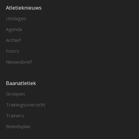
Atletieknieuws
Uitslagen
Agenda
Archief
Foto’s
Nieuwsbrief
Baanatletiek
Groepen
Trainingsoverzicht
Trainers
Beleidsplan