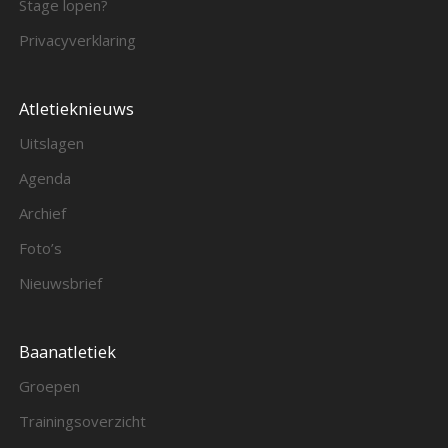
Stage lopen?
Privacyverklaring
Atletieknieuws
Uitslagen
Agenda
Archief
Foto’s
Nieuwsbrief
Baanatletiek
Groepen
Trainingsoverzicht