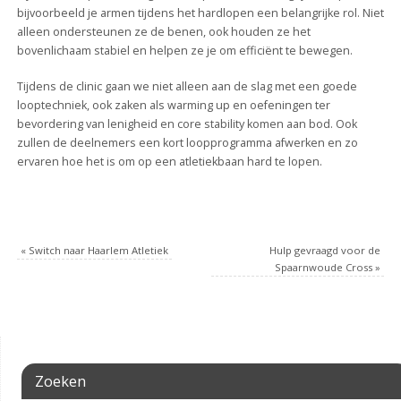
bijvoorbeeld je armen tijdens het hardlopen een belangrijke rol. Niet
alleen ondersteunen ze de benen, ook houden ze het
bovenlichaam stabiel en helpen ze je om efficiënt te bewegen.
Tijdens de clinic gaan we niet alleen aan de slag met een goede
looptechniek, ook zaken als warming up en oefeningen ter
bevordering van lenigheid en core stability komen aan bod. Ook
zullen de deelnemers een kort loopprogramma afwerken en zo
ervaren hoe het is om op een atletiekbaan hard te lopen.
«
Switch naar Haarlem Atletiek
Hulp gevraagd voor de
Spaarnwoude Cross
»
Zoeken