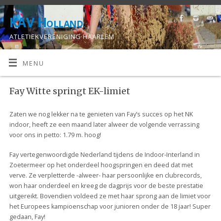
KAV Holland
ATLETIEKVERENIGING HAARLEM
MENU
Fay Witte springt EK-limiet
Zaten we nog lekker na te genieten van Fay’s succes op het NK
indoor, heeft ze een maand later alweer de volgende verrassing
voor ons in petto: 1.79 m. hoog!
Fay vertegenwoordigde Nederland tijdens de Indoor-Interland in
Zoetermeer op het onderdeel hoogspringen en deed dat met
verve. Ze verpletterde -alweer- haar persoonlijke en clubrecords,
won haar onderdeel en kreeg de dagprijs voor de beste prestatie
uitgereikt. Bovendien voldeed ze met haar sprong aan de limiet voor
het Europees kampioenschap voor junioren onder de 18 jaar! Super
gedaan, Fay!