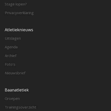
Stage lopen?
Privacyverklaring
Atletieknieuws
Uitslagen
Agenda
Archief
Foto’s
Nieuwsbrief
Baanatletiek
Groepen
Trainingsoverzicht