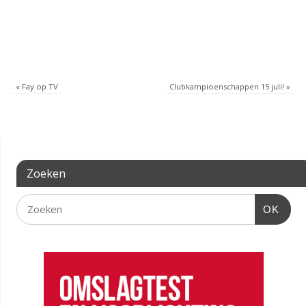
«
Fay op TV
Clubkampioenschappen 15 juli!
»
Zoeken
OK