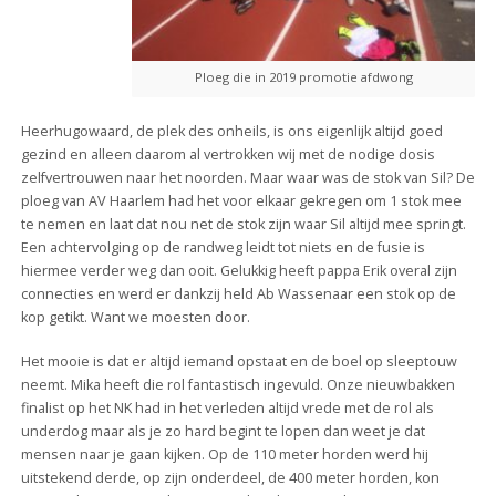
Ploeg die in 2019 promotie afdwong
Heerhugowaard, de plek des onheils, is ons eigenlijk altijd goed
gezind en alleen daarom al vertrokken wij met de nodige dosis
zelfvertrouwen naar het noorden. Maar waar was de stok van Sil? De
ploeg van AV Haarlem had het voor elkaar gekregen om 1 stok mee
te nemen en laat dat nou net de stok zijn waar Sil altijd mee springt.
Een achtervolging op de randweg leidt tot niets en de fusie is
hiermee verder weg dan ooit. Gelukkig heeft pappa Erik overal zijn
connecties en werd er dankzij held Ab Wassenaar een stok op de
kop getikt. Want we moesten door.
Het mooie is dat er altijd iemand opstaat en de boel op sleeptouw
neemt. Mika heeft die rol fantastisch ingevuld. Onze nieuwbakken
finalist op het NK had in het verleden altijd vrede met de rol als
underdog maar als je zo hard begint te lopen dan weet je dat
mensen naar je gaan kijken. Op de 110 meter horden werd hij
uitstekend derde, op zijn onderdeel, de 400 meter horden, kon