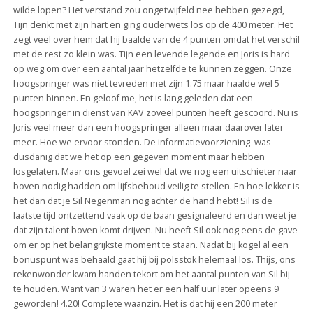
wilde lopen? Het verstand zou ongetwijfeld nee hebben gezegd,
Tijn denkt met zijn hart en ging ouderwets los op de 400 meter. Het
zegt veel over hem dat hij baalde van de 4 punten omdat het verschil
met de rest zo klein was. Tijn een levende legende en Joris is hard
op weg om over een aantal jaar hetzelfde te kunnen zeggen. Onze
hoogspringer was niet tevreden met zijn 1.75 maar haalde wel 5
punten binnen. En geloof me, het is lang geleden dat een
hoogspringer in dienst van KAV zoveel punten heeft gescoord. Nu is
Joris veel meer dan een hoogspringer alleen maar daarover later
meer. Hoe we ervoor stonden. De informatievoorziening was
dusdanig dat we het op een gegeven moment maar hebben
losgelaten. Maar ons gevoel zei wel dat we nog een uitschieter naar
boven nodig hadden om lijfsbehoud veilig te stellen. En hoe lekker is
het dan dat je Sil Negenman nog achter de hand hebt! Sil is de
laatste tijd ontzettend vaak op de baan gesignaleerd en dan weet je
dat zijn talent boven komt drijven. Nu heeft Sil ook nog eens de gave
om er op het belangrijkste moment te staan. Nadat bij kogel al een
bonuspunt was behaald gaat hij bij polsstok helemaal los. Thijs, ons
rekenwonder kwam handen tekort om het aantal punten van Sil bij
te houden. Want van 3 waren het er een half uur later opeens 9
geworden! 4.20! Complete waanzin. Het is dat hij een 200 meter