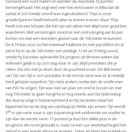
niemand een vuist maken en werden de maximale 12 punten
binnengehaald. Het zegt veel over het vertrouwen in Mika dat dit
aantal al zo’n beetje vooraf was ingecalculeerd. Thijs is onze
groeibriljant en heeft beloofd vaker te komen trainen. Maar Thijs
heeft ook een lichaam die het zijn van atleet niet altijd even goed kan
waarderen. Met verspringen moest er een extra poging aan te pas
komen om met een tevreden gevoel naar de 100 meter te kunnen.
De 6.19 was voor nu het maximaal haalbare en met pijnstillers en al
perst hij er op de 100 meter een prettige 11.43 uit. Prettig vooral,
omdat hij 6 punten opleverde! De jongens uit dit team weten dat
iedereen gelijk is op zo’n dag maar er zijn altijd prestaties die je
raken. Die iets met je doen door de puurheid ervan. De 800 meter
van Tijn van Zijl is zo’n prestatie. In de eerste serie was er al redelijk
hard gelopen waardoor Tijn niets anders restte dan de snelle man
van PAC te volgen. Tijn was niet van plan om snel te lossen en met
nog 150 meter te gaan hangt hij er nog steeds aan! De lijdensweg
die daarop volgt is hartverwarmend en bij mij weten staat het
kippenvel tot op de dag van vandaag op Hidde zijn armen. Tijn wordt
de
2
in zijn serie maar is zijn inspanning ook voldoende om sneller te
zijn dan de eerste serie. 11 punten! Ja dus! Een dikke plus in de
prognose die nooit gemaakt is, maar na een uur wedstrijd begint het
geloof in een goede afloop te groeien. Zeker als Niels het publiek op