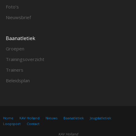
Foto’s
Nieuwsbrief
Baanatletiek
Groepen
Trainingsoverzicht
Trainers
Beleidsplan
Home
KAV Holland
Nieuws
Baanatletiek
Jeugdatletiek
Loopsport
Contact
KAV Holland