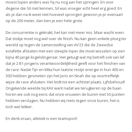
moest lopen anders was hij nu nog aan het springen. En voor
degene die Sil niet kennen, Sil was vroeger echt heel erg goed. En
als je dan na ik weet niet hoeveel sprongen gewoon je pr evenaart
op de 200 meter, dan ben je een hele grote.
De concurrentie is geknakt, het kan niet meer mis. Maar wacht even.
Dat stokje moet nog wel over de finish. Nu kan geen enkele ploeg ter
wereld op tegen de samenstelling van AV’23 die de Zweedse
estafette afsluiten met een steeple loper die moet wisselen op een
bijna 40 jarige kogelslingeraar. Het getuigt wat mij betreft ook van lef
dat je 2 B1 jongens verantwoordelijkheid geeft voor het finishen van
de race. Nadat Tijn en Mika hun laatste restje energie in hun 400 en
300 hebben gesmeten zijn het Joris en Noah die op voortreffelijk
wijze de race afsluiten. Het leidt tot een achtste! plaats. Lijfsbehoud!
Ongekende weelde bij KAV want nadat we terugkeren op de baan
horen we ook nog eens dat onze vrouwen de buren met 50 punten
hebben verslagen. Nu hebben wij niets tegen onze buren, het is
toch wel lekker.
En denk eraan, atletiek is een teamsport!