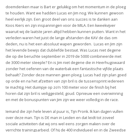
doemdenken maar is Bart er gelukkig om het momentum in de ploeg
te houden. Want we hadden Lucas en Jim nog. We kunnen gewoon
heel eerlijk zijn. Een groot deel van ons succes is te danken aan
Koos Kiers en zijn inspanningen voor de MILA. Een kweekvijver
waaruit wij de laatste jaren altijd hebben kunnen putten. Want in het
verleden waren het juist de lange afstanden die KAV de das om
deden, nu is het een absoluut wapen geworden. Lucas en Jim zijn
het levende bewijs dat clubliefde bestaat. Was Lucas niet degene
die op die beruchte september in 2019 de 5000 combineerde met
de 3000 meter steeple? En is Jim niet degene die in Heerhugowaard
zonder het oefenen van de waterbak een fantastische vijfde plaats
behaalt? Zonder deze mannen geen ploeg. Lucas had zijn plan goed
op orde en na het afzetten van zijn bril is de tussensprint iedereen
te machtig. Het duimpje op zo’n 100 meter voor de finish bij het
horen dat zijn bril is veiliggesteld, goud. Opnieuw een overwinning
en met de bonuspunten van Jim zijn we weer volledig in de race.
Iemand die zijn hele leven al puur is, Tijn Pronk. Ik kan dagen vullen
over deze man. Tijn is DE man in Leiden en dat leidt tot zoveel
sociale activiteiten dat wij ons wel eens zorgen maken over de
verrichte trainingsarbeid. Of hij de 400 individueel en in de Zweedse