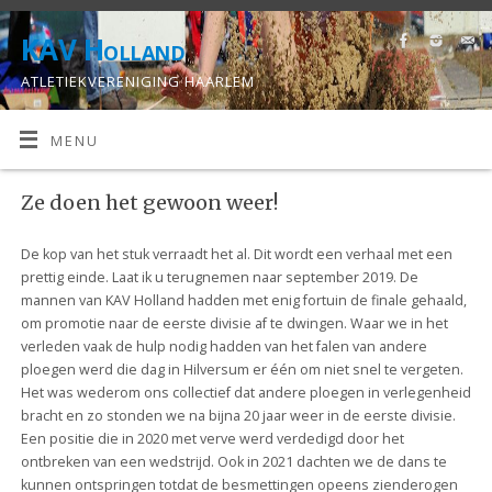
KAV Holland
ATLETIEKVERENIGING HAARLEM
MENU
Ze doen het gewoon weer!
De kop van het stuk verraadt het al. Dit wordt een verhaal met een
prettig einde. Laat ik u terugnemen naar september 2019. De
mannen van KAV Holland hadden met enig fortuin de finale gehaald,
om promotie naar de eerste divisie af te dwingen. Waar we in het
verleden vaak de hulp nodig hadden van het falen van andere
ploegen werd die dag in Hilversum er één om niet snel te vergeten.
Het was wederom ons collectief dat andere ploegen in verlegenheid
bracht en zo stonden we na bijna 20 jaar weer in de eerste divisie.
Een positie die in 2020 met verve werd verdedigd door het
ontbreken van een wedstrijd. Ook in 2021 dachten we de dans te
kunnen ontspringen totdat de besmettingen opeens zienderogen