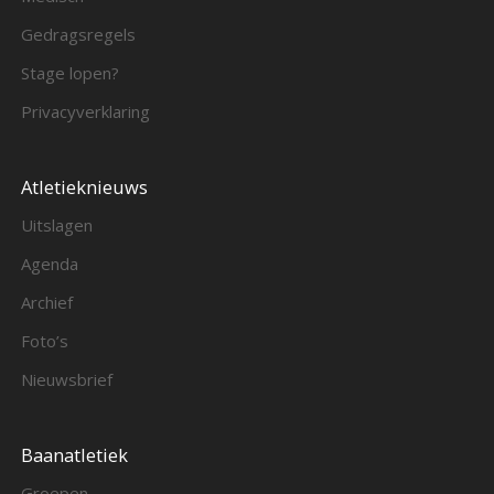
Gedragsregels
Stage lopen?
Privacyverklaring
Atletieknieuws
Uitslagen
Agenda
Archief
Foto’s
Nieuwsbrief
Baanatletiek
Groepen