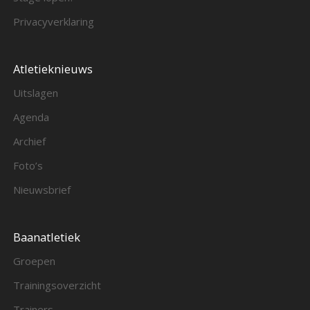
Privacyverklaring
Atletieknieuws
Uitslagen
Agenda
Archief
Foto’s
Nieuwsbrief
Baanatletiek
Groepen
Trainingsoverzicht
Trainers