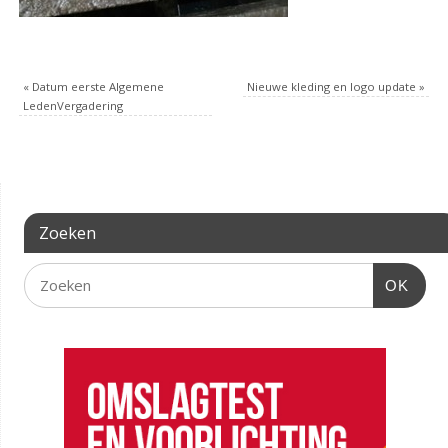
«
Datum eerste Algemene
Nieuwe kleding en logo update
»
LedenVergadering
Zoeken
OK