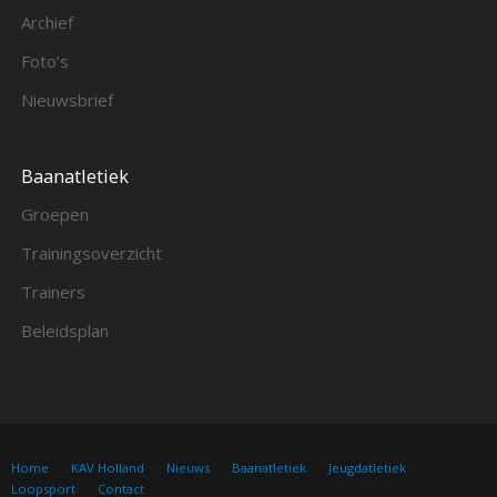
Archief
Foto’s
Nieuwsbrief
Baanatletiek
Groepen
Trainingsoverzicht
Trainers
Beleidsplan
Home
KAV Holland
Nieuws
Baanatletiek
Jeugdatletiek
Loopsport
Contact