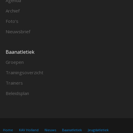
Agenda
Archief
Foto’s
Nieuwsbrief
Baanatletiek
Groepen
Trainingsoverzicht
Trainers
Beleidsplan
Home
KAV Holland
Nieuws
Baanatletiek
Jeugdatletiek