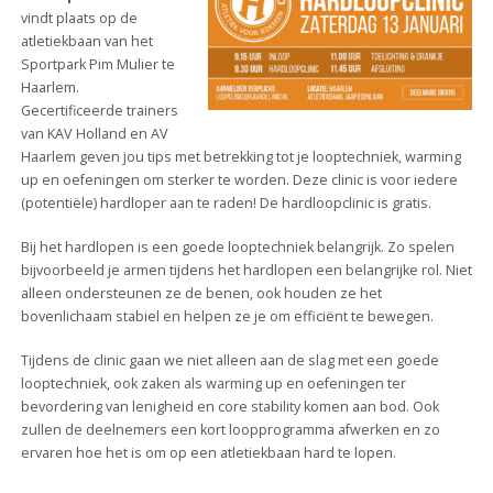
vindt plaats op de
atletiekbaan van het
Sportpark Pim Mulier te
Haarlem.
Gecertificeerde trainers
van KAV Holland en AV
Haarlem geven jou tips met betrekking tot je looptechniek, warming
up en oefeningen om sterker te worden. Deze clinic is voor iedere
(potentiële) hardloper aan te raden! De hardloopclinic is gratis.
Bij het hardlopen is een goede looptechniek belangrijk. Zo spelen
bijvoorbeeld je armen tijdens het hardlopen een belangrijke rol. Niet
alleen ondersteunen ze de benen, ook houden ze het
bovenlichaam stabiel en helpen ze je om efficiënt te bewegen.
Tijdens de clinic gaan we niet alleen aan de slag met een goede
looptechniek, ook zaken als warming up en oefeningen ter
bevordering van lenigheid en core stability komen aan bod. Ook
zullen de deelnemers een kort loopprogramma afwerken en zo
ervaren hoe het is om op een atletiekbaan hard te lopen.