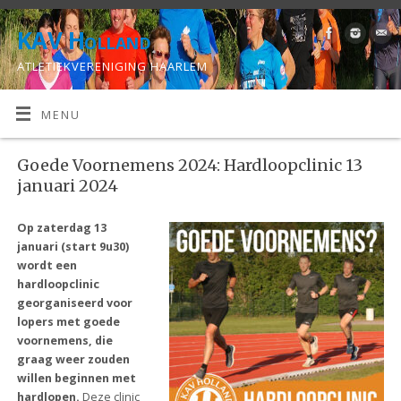
KAV Holland
ATLETIEKVERENIGING HAARLEM
MENU
Goede Voornemens 2024: Hardloopclinic 13
januari 2024
Op zaterdag 13
januari (start 9u30)
wordt een
hardloopclinic
georganiseerd voor
lopers met goede
voornemens, die
graag weer zouden
willen beginnen met
hardlopen.
Deze clinic