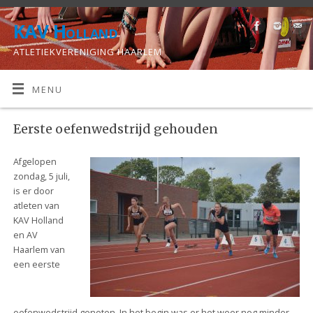
KAV Holland
ATLETIEKVERENIGING HAARLEM
MENU
Eerste oefenwedstrijd gehouden
Afgelopen
zondag, 5 juli,
is er door
atleten van
KAV Holland
en AV
Haarlem van
een eerste
oefenwedstrijd genoten. In het begin was er het weer nog minder,