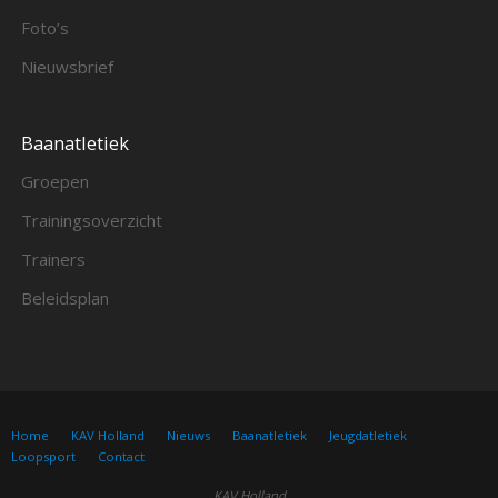
Foto’s
Nieuwsbrief
Baanatletiek
Groepen
Trainingsoverzicht
Trainers
Beleidsplan
Home
KAV Holland
Nieuws
Baanatletiek
Jeugdatletiek
Loopsport
Contact
KAV Holland