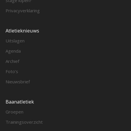
Stage lopen?
Privacyverklaring
Atletieknieuws
Uitslagen
Agenda
Archief
Foto’s
Nieuwsbrief
Baanatletiek
Groepen
Trainingsoverzicht