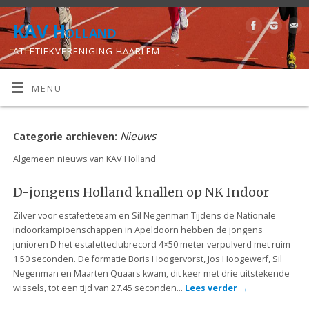
KAV Holland
ATLETIEKVERENIGING HAARLEM
MENU
Nieuws
Categorie archieven:
Algemeen nieuws van KAV Holland
D-jongens Holland knallen op NK Indoor
Zilver voor estafetteteam en Sil Negenman Tijdens de Nationale
indoorkampioenschappen in Apeldoorn hebben de jongens
junioren D het estafetteclubrecord 4×50 meter verpulverd met ruim
1.50 seconden. De formatie Boris Hoogervorst, Jos Hoogewerf, Sil
Negenman en Maarten Quaars kwam, dit keer met drie uitstekende
wissels, tot een tijd van 27.45 seconden…
Lees verder
→