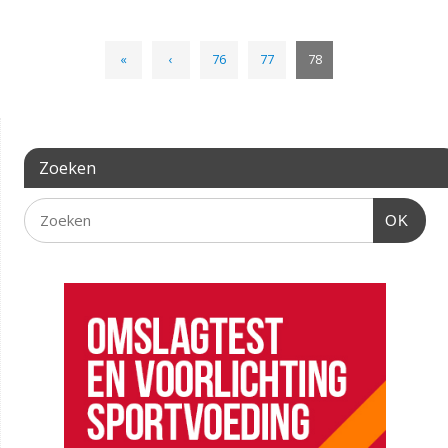
«
‹
76
77
78
Zoeken
OK