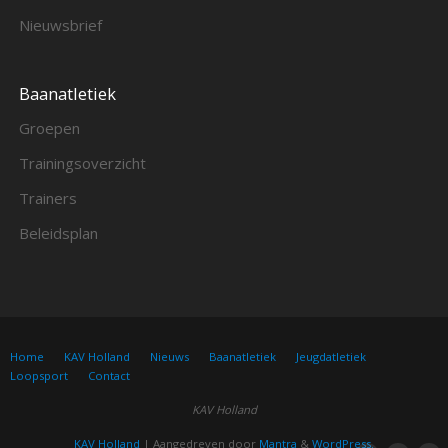
Nieuwsbrief
Baanatletiek
Groepen
Trainingsoverzicht
Trainers
Beleidsplan
Home
KAV Holland
Nieuws
Baanatletiek
Jeugdatletiek
Loopsport
Contact
KAV Holland
KAV Holland
| Aangedreven door
Mantra
&
WordPress.