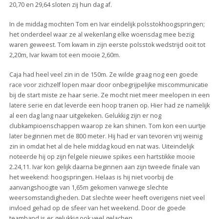
20,70 en 29,64 sloten zij hun dag af.
In de middag mochten Tom en Ivar eindelijk polsstokhoogspringen;
het onderdeel waar ze al wekenlang elke woensdag mee bezig
waren geweest. Tom kwam in zijn eerste polsstok wedstrijd ooit tot
2,20m, Ivar kwam tot een mooie 2,60m.
Caja had heel veel zin in de 150m. Ze wilde graag nog een goede
race voor zichzelf lopen maar door onbegrijpelijke miscommunicatie
bij de start miste ze haar serie. Ze mocht niet meer meelopen in een
latere serie en dat leverde een hoop tranen op. Hier had ze namelijk
al een dag lang naar uitgekeken. Gelukkig zijn er nog
clubkampioenschappen waarop ze kan shinen. Tom kon een uurtje
later beginnen met de 800 meter. Hij had er van tevoren vrij weinig
zin in omdat het al de hele middag koud en nat was. Uiteindelijk
noteerde hij op zijn felgele nieuwe spikes een hartstikke mooie
2.24,11. Ivar kon gelijk daarna beginnen aan zijn tweede finale van
het weekend: hoogspringen. Helaas is hij niet voorbij de
aanvangshoogte van 1,65m gekomen vanwege slechte
weersomstandigheden. Dat slechte weer heeft overigens niet veel
invloed gehad op de sfeer van het weekend. Door de goede
teamband is er gelukkig ook veel gelachen.