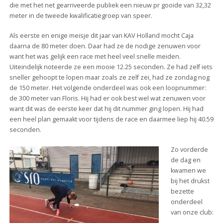
die met het net gearriveerde publiek een nieuw pr gooide van 32,32
meter in de tweede kwalificatiegroep van speer.
Als eerste en enige meisje dit jaar van KAV Holland mocht Caja
daarna de 80 meter doen. Daar had ze de nodige zenuwen voor
want het was gelijk een race met heel veel snelle meiden.
Uiteindelijk noteerde ze een mooie 12.25 seconden. Ze had zelf iets
sneller gehoopt te lopen maar zoals ze zelf zei, had ze zondag nog
de 150 meter. Het volgende onderdeel was ook een loopnummer:
de 300 meter van Floris. Hij had er ook best wel wat zenuwen voor
want dit was de eerste keer dat hij dit nummer ging lopen. Hij had
een heel plan gemaakt voor tijdens de race en daarmee liep hij 40.59
seconden.
Zo vorderde
de dag en
kwamen we
bij het drukst
bezette
onderdeel
van onze club: