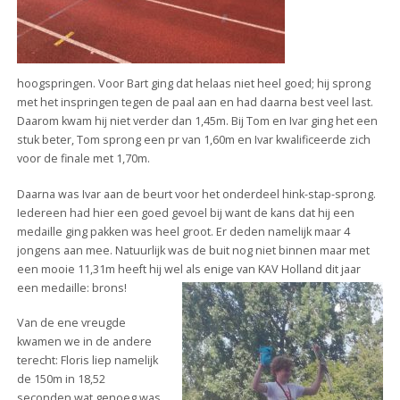
hoogspringen. Voor Bart ging dat helaas niet heel goed; hij sprong
met het inspringen tegen de paal aan en had daarna best veel last.
Daarom kwam hij niet verder dan 1,45m. Bij Tom en Ivar ging het een
stuk beter, Tom sprong een pr van 1,60m en Ivar kwalificeerde zich
voor de finale met 1,70m.
Daarna was Ivar aan de beurt voor het onderdeel hink-stap-sprong.
Iedereen had hier een goed gevoel bij want de kans dat hij een
medaille ging pakken was heel groot. Er deden namelijk maar 4
jongens aan mee. Natuurlijk was de buit nog niet binnen maar met
een mooie 11,31m heeft hij wel als enige van KAV Holland dit jaar
een medaille: brons!
Van de ene vreugde
kwamen we in de andere
terecht: Floris liep namelijk
de 150m in 18,52
seconden wat genoeg was