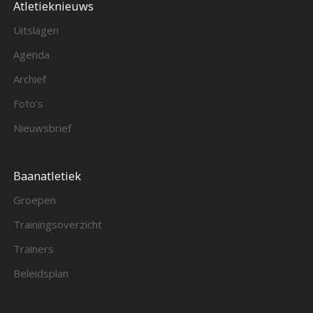
Atletieknieuws
Uitslagen
Agenda
Archief
Foto’s
Nieuwsbrief
Baanatletiek
Groepen
Trainingsoverzicht
Trainers
Beleidsplan