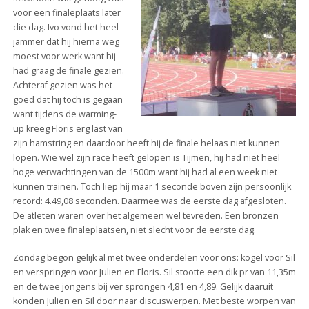
voor een finaleplaats later
die dag. Ivo vond het heel
jammer dat hij hierna weg
moest voor werk want hij
had graag de finale gezien.
Achteraf gezien was het
goed dat hij toch is gegaan
want tijdens de warming-
up kreeg Floris erg last van
zijn hamstring en daardoor heeft hij de finale helaas niet kunnen
lopen. Wie wel zijn race heeft gelopen is Tijmen, hij had niet heel
hoge verwachtingen van de 1500m want hij had al een week niet
kunnen trainen. Toch liep hij maar 1 seconde boven zijn persoonlijk
record: 4.49,08 seconden. Daarmee was de eerste dag afgesloten.
De atleten waren over het algemeen wel tevreden. Een bronzen
plak en twee finaleplaatsen, niet slecht voor de eerste dag.
Zondag begon gelijk al met twee onderdelen voor ons: kogel voor Sil
en verspringen voor Julien en Floris. Sil stootte een dik pr van 11,35m
en de twee jongens bij ver sprongen 4,81 en 4,89. Gelijk daaruit
konden Julien en Sil door naar discuswerpen. Met beste worpen van