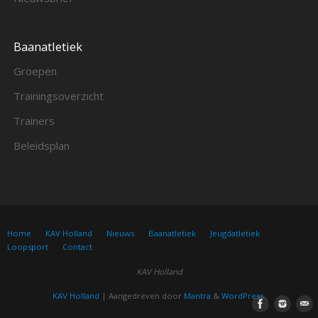
Baanatletiek
Groepen
Trainingsoverzicht
Trainers
Beleidsplan
Home
KAV Holland
Nieuws
Baanatletiek
Jeugdatletiek
Loopsport
Contact
KAV Holland
KAV Holland
| Aangedreven door
Mantra
&
WordPress.