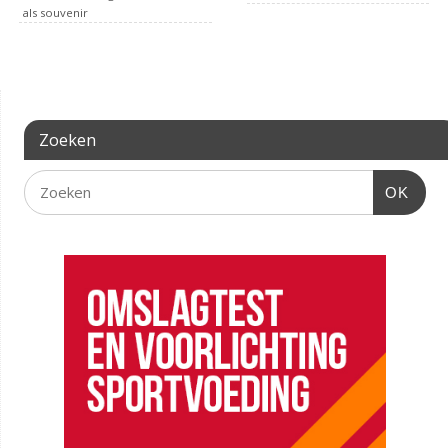
als souvenir
Zoeken
OK