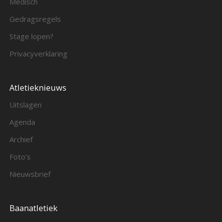
Medisch
Gedragsregels
Stage lopen?
Privacyverklaring
Atletieknieuws
Uitslagen
Agenda
Archief
Foto’s
Nieuwsbrief
Baanatletiek