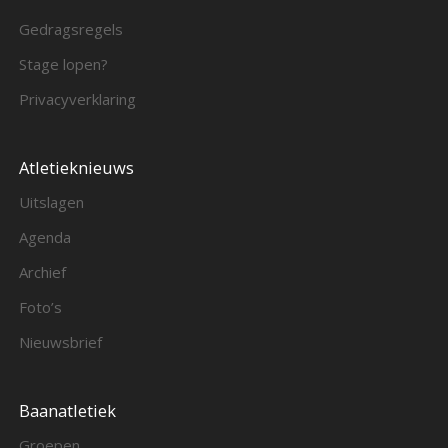
Gedragsregels
Stage lopen?
Privacyverklaring
Atletieknieuws
Uitslagen
Agenda
Archief
Foto’s
Nieuwsbrief
Baanatletiek
Groepen